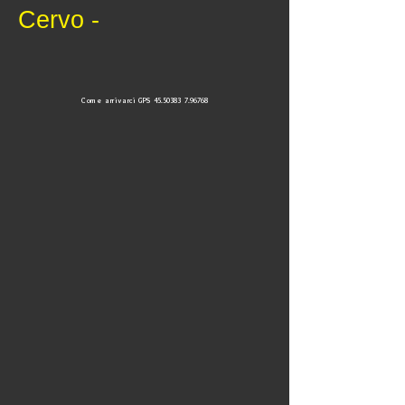
Cervo -
Come arrivarci GPS
45.50383
7.96768